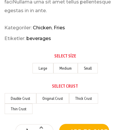
faciNullama urna sit amet tellus pellentesque
egestas in in ante.
Kategoriler:
Chicken
,
Fries
Etiketler:
beverages
SELECT SIZE
Large
Medium
Small
SELECT CRUST
Double Crust
Original Crust
Thick Crust
Thin Crust