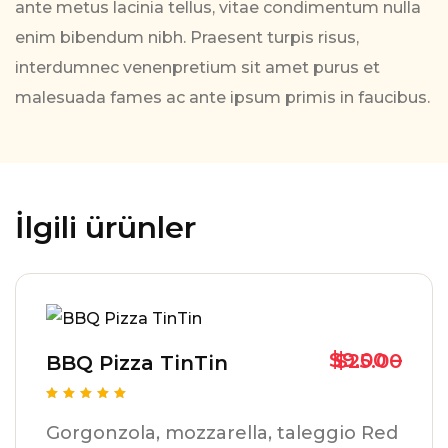
ante metus lacinia tellus, vitae condimentum nulla
enim bibendum nibh. Praesent turpis risus,
interdumnec venenpretium sit amet purus et
malesuada fames ac ante ipsum primis in faucibus.
İlgili ürünler
$
9.00
–
$
25.00
BBQ Pizza TinTin
5 üzerinden
5.00
Gorgonzola, mozzarella, taleggio Red
oy aldı