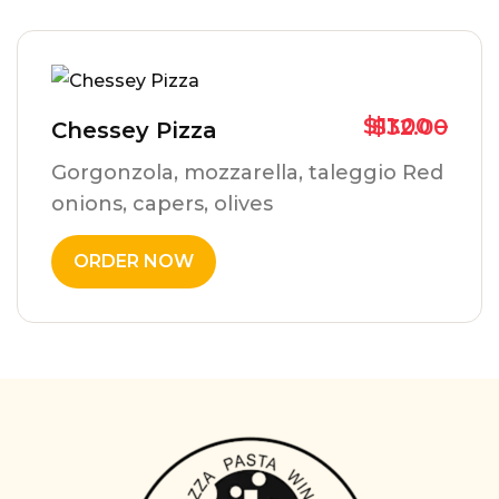
$
11.00
–
$
32.00
Chessey Pizza
Gorgonzola, mozzarella, taleggio Red
onions, capers, olives
ORDER NOW