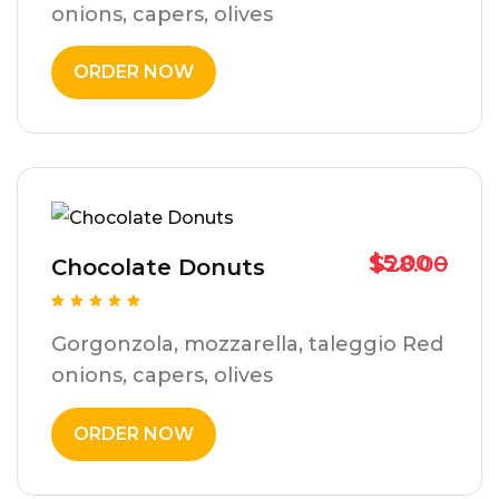
onions, capers, olives
ORDER NOW
$
5.00
–
$
28.00
Chocolate Donuts
5 üzerinden
5.00
Gorgonzola, mozzarella, taleggio Red
oy aldı
onions, capers, olives
ORDER NOW